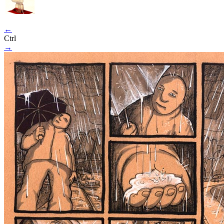
←
Ctrl
→