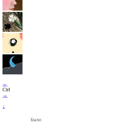
←
Ctrl
→
↓