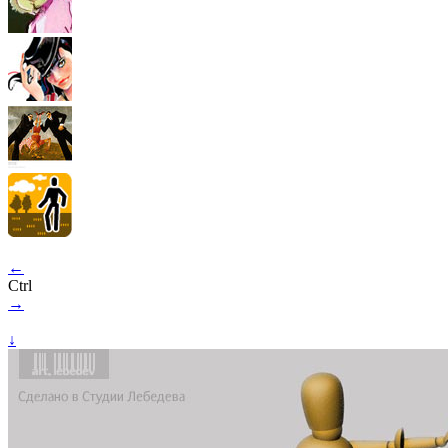
←
Ctrl
→
↓