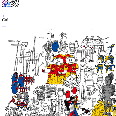
←
Ctrl
→