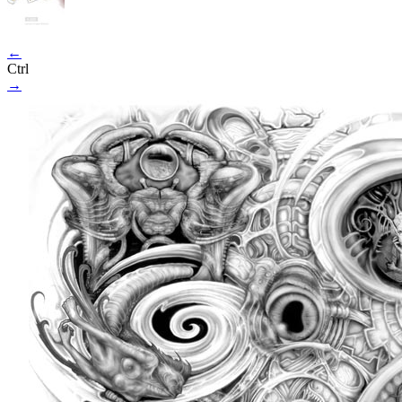
←
Ctrl
→