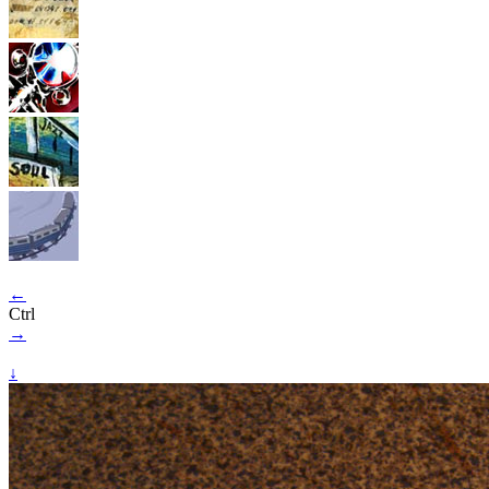
←
Ctrl
→
↓