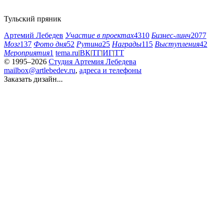
Тульский пряник
Артемий Лебедев
Участие в проектах
4310
Бизнес-линч
2077
Мозг
137
Фото дня
52
Рутина
25
Награды
115
Выступления
42
Мероприятия
1
tema.ru
|
ВК
|
ТГ
|
ИГ
|
ТТ
© 1995–2026
Студия Артемия Лебедева
mailbox@artlebedev.ru
,
адреса и телефоны
Заказать дизайн...