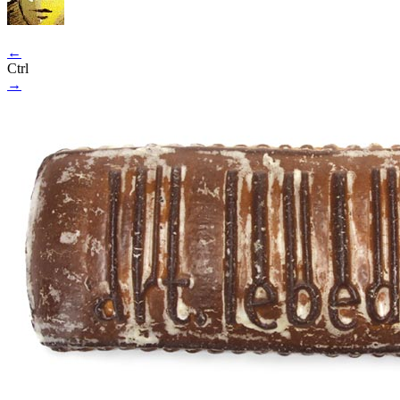
←
Ctrl
→