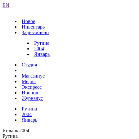
EN
Новое
Инвентарь
Задизайнено
Рутина
2004
Январь
Студия
Магазинус
Медиа
Экспресс
Иронов
Журналус
Рутина
2004
Январь
Январь 2004
Рутина