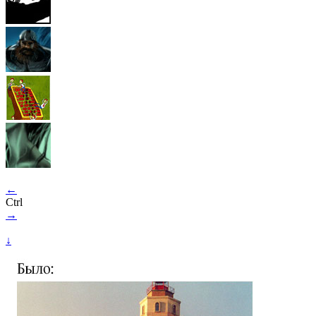
←
Ctrl
→
↓