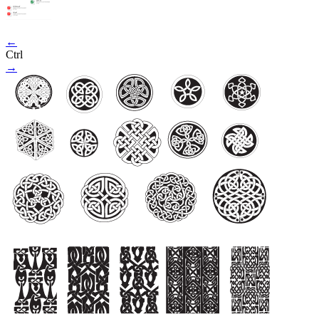
←
Ctrl
→