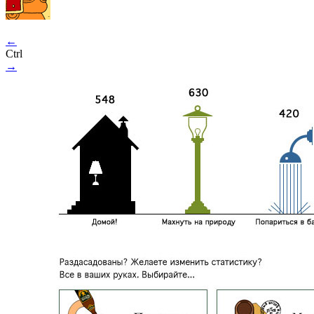
←
Ctrl
→