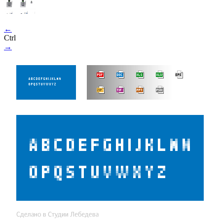
←
Ctrl
→