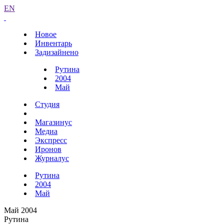
EN
Новое
Инвентарь
Задизайнено
Рутина
2004
Май
Студия
Магазинус
Медиа
Экспресс
Иронов
Журналус
Рутина
2004
Май
Май 2004
Рутина