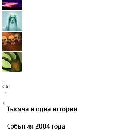
←
Ctrl
→
↓