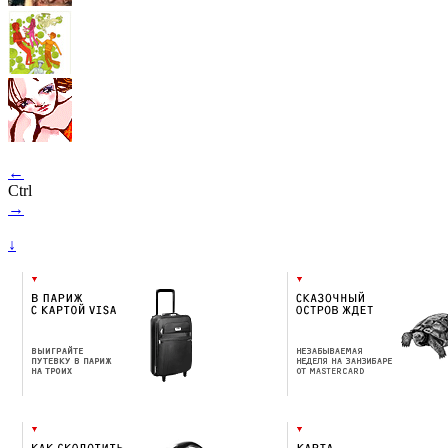
←
Ctrl
→
↓