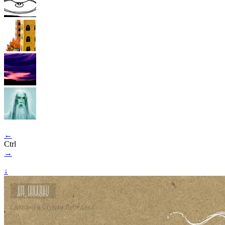
←
Ctrl
→
↓