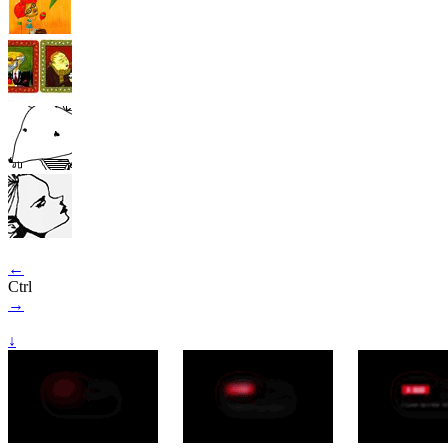
←
Ctrl
→
↓