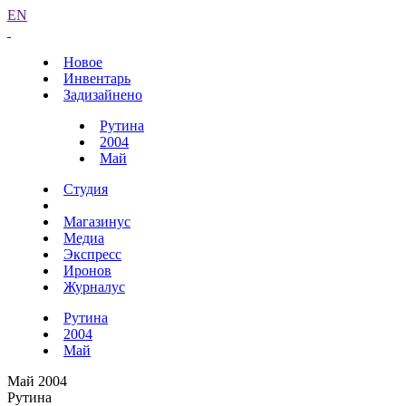
EN
Новое
Инвентарь
Задизайнено
Рутина
2004
Май
Студия
Магазинус
Медиа
Экспресс
Иронов
Журналус
Рутина
2004
Май
Май 2004
Рутина