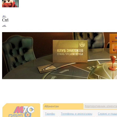
←
Ctrl
→