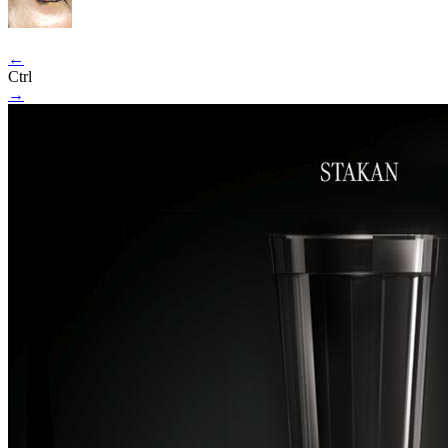
←
Ctrl
→