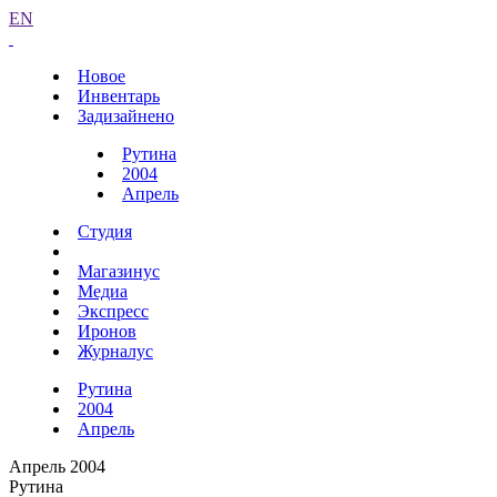
EN
Новое
Инвентарь
Задизайнено
Рутина
2004
Апрель
Студия
Магазинус
Медиа
Экспресс
Иронов
Журналус
Рутина
2004
Апрель
Апрель 2004
Рутина