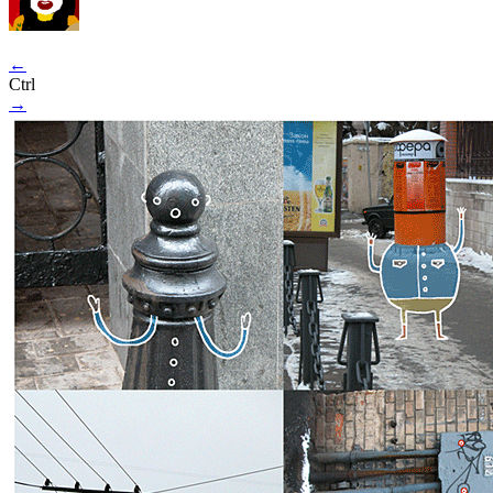
←
Ctrl
→