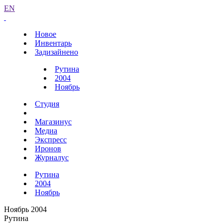
EN
Новое
Инвентарь
Задизайнено
Рутина
2004
Ноябрь
Студия
Магазинус
Медиа
Экспресс
Иронов
Журналус
Рутина
2004
Ноябрь
Ноябрь 2004
Рутина