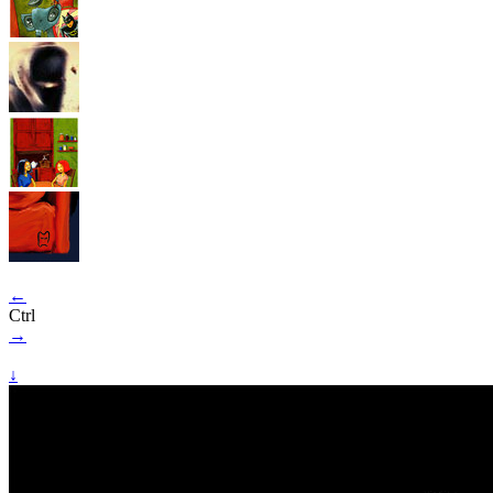
←
Ctrl
→
↓