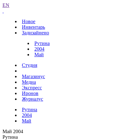
EN
Новое
Инвентарь
Задизайнено
Рутина
2004
Май
Студия
Магазинус
Медиа
Экспресс
Иронов
Журналус
Рутина
2004
Май
Май 2004
Рутина