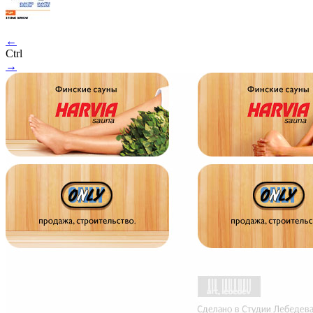
←
Ctrl
→