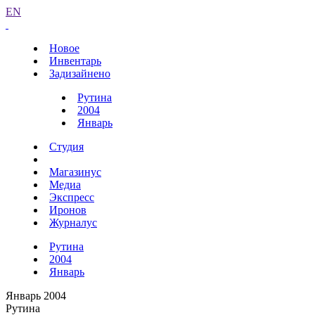
EN
Новое
Инвентарь
Задизайнено
Рутина
2004
Январь
Студия
Магазинус
Медиа
Экспресс
Иронов
Журналус
Рутина
2004
Январь
Январь 2004
Рутина