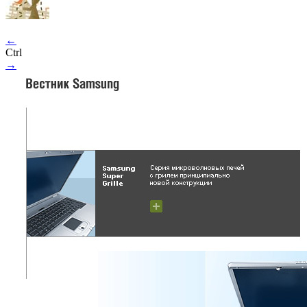
←
Ctrl
→