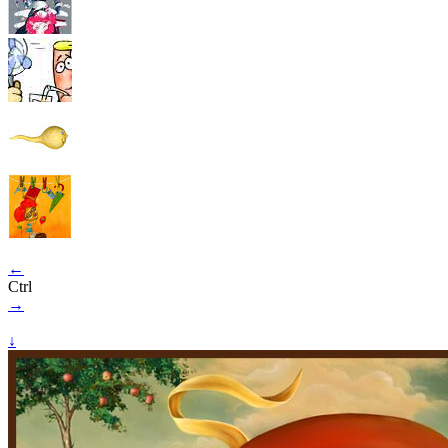
←
Ctrl
→
↓