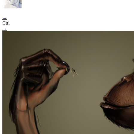
←
Ctrl
→