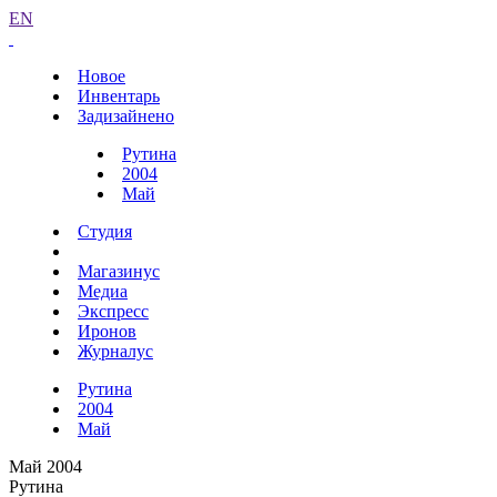
EN
Новое
Инвентарь
Задизайнено
Рутина
2004
Май
Студия
Магазинус
Медиа
Экспресс
Иронов
Журналус
Рутина
2004
Май
Май 2004
Рутина