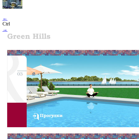
←
Ctrl
→