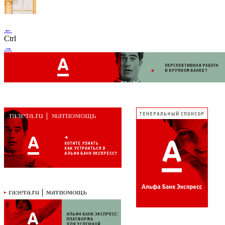
←
Ctrl
→