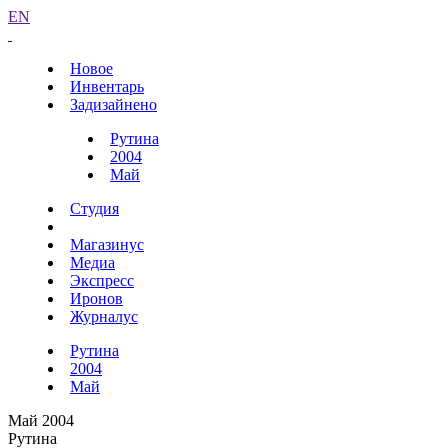
EN
Новое
Инвентарь
Задизайнено
Рутина
2004
Май
Студия
Магазинус
Медиа
Экспресс
Иронов
Журналус
Рутина
2004
Май
Май 2004
Рутина