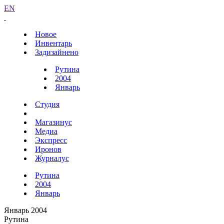
EN
Новое
Инвентарь
Задизайнено
Рутина
2004
Январь
Студия
Магазинус
Медиа
Экспресс
Иронов
Журналус
Рутина
2004
Январь
Январь 2004
Рутина