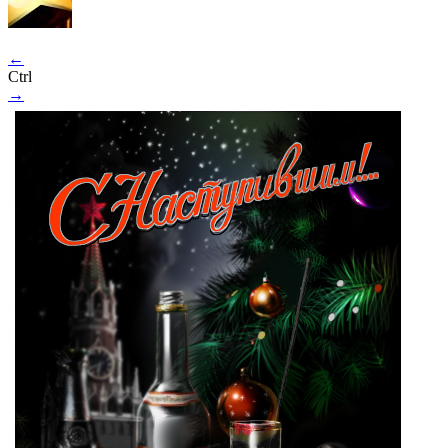
←
Ctrl
→