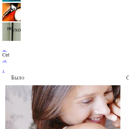
←
Ctrl
→
↓