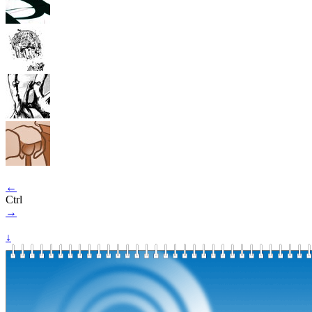
←
Ctrl
→
↓