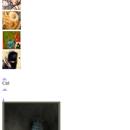
←
Ctrl
→
↓