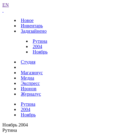
EN
Новое
Инвентарь
Задизайнено
Рутина
2004
Ноябрь
Студия
Магазинус
Медиа
Экспресс
Иронов
Журналус
Рутина
2004
Ноябрь
Ноябрь 2004
Рутина