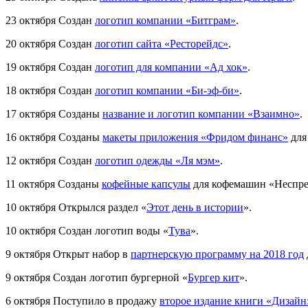
23 октября
Создан
логотип компании «Битграм»
.
20 октября
Создан
логотип сайта «Ресторейдс»
.
19 октября
Cоздан
логотип для компании «Ад хок»
.
18 октября
Создан
логотип компании «Би-эф-би»
.
17 октября
Созданы
название и логотип компании «Взаимно»
.
16 октября
Созданы
макеты приложения «Фридом финанс»
для
12 октября
Создан
логотип одежды «Ля мэм»
.
11 октября
Созданы
кофейные капсулы
для кофемашин «Неспре
10 октября
Открылся раздел «
Этот день в истории
».
10 октября
Создан логотип воды «
Тува
».
9 октября
Открыт набор в
партнерскую программу на 2018 год
9 октября
Создан логотип бургерной «
Бургер кит
».
6 октября
Поступило в продажу
второе издание книги «Дизайн: