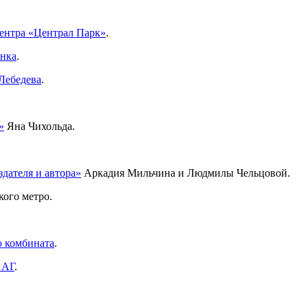
центра «Централ Парк»
.
анка
.
Лебедева
.
»
Яна Чихольда.
дателя и автора»
Аркадия Мильчина и Людмилы Чельцовой.
ого метро.
о комбината
.
 АГ
.