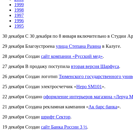
1999
1998
1997
1996
1995
30 декабря
С 30 декабря по 8 января включительно в Студии А
29 декабря
Благоустроена
улица Степана Разина
в Калуге.
28 декабря
Создан
сайт компании «Русский мед»
.
27 декабря
В продажу поступила
вторая версия Шарфуса
.
26 декабря
Создан логотип
Тюменского государственного унив
25 декабря
Создан электросчетчик «
Неро SM101
».
22 декабря
Создано
оформление интерьеров магазина «Леруа 
21 декабря
Создана рекламная кампания «
Ак барс банка
».
20 декабря
Создан
шрифт Сектор
.
19 декабря
Создан
сайт Банка России 3 ½
.