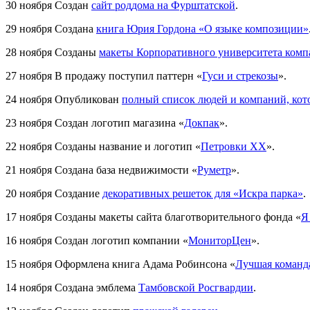
30 ноября
Создан
сайт роддома на Фурштатской
.
29 ноября
Создана
книга Юрия Гордона «О языке композиции»
28 ноября
Созданы
макеты Корпоративного университета комп
27 ноября
В продажу поступил паттерн «
Гуси и стрекозы
».
24 ноября
Опубликован
полный список людей и компаний, кото
23 ноября
Создан логотип магазина «
Докпак
».
22 ноября
Созданы название и логотип «
Петровки ХХ
».
21 ноября
Создана база недвижимости «
Руметр
».
20 ноября
Создание
декоративных решеток для «Искра парка»
.
17 ноября
Созданы макеты сайта благотворительного фонда «
Я
16 ноября
Создан логотип компании «
МониторЦен
».
15 ноября
Оформлена книга Адама Робинсона «
Лучшая команд
14 ноября
Создана эмблема
Тамбовской Росгвардии
.