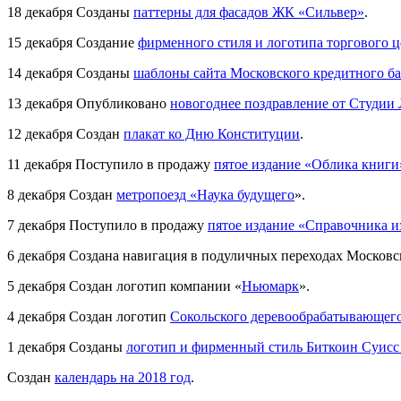
18 декабря
Созданы
паттерны для фасадов ЖК «Сильвер»
.
15 декабря
Создание
фирменного стиля и логотипа торгового 
14 декабря
Созданы
шаблоны сайта Московского кредитного б
13 декабря
Опубликовано
новогоднее поздравление от Студии 
12 декабря
Создан
плакат ко Дню Конституции
.
11 декабря
Поступило в продажу
пятое издание «Облика книги
8 декабря
Создан
метропоезд «Наука будущего
».
7 декабря
Поступило в продажу
пятое издание «Справочника из
6 декабря
Создана навигация в подуличных переходах Московск
5 декабря
Создан логотип компании «
Ньюмарк
».
4 декабря
Создан логотип
Сокольского деревообрабатывающег
1 декабря
Созданы
логотип и фирменный стиль Биткоин Суисс
Создан
календарь на 2018 год
.