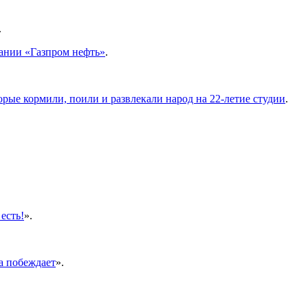
.
ании «Газпром нефть»
.
рые кормили, поили и развлекали народ на 22-летие студии
.
 есть!
».
а побеждает
».