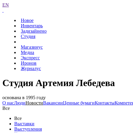
EN
Новое
Инвентарь
Задизайнено
Студия
Магазинус
Медиа
Экспресс
Иронов
Журналус
Студия Артемия Лебедева
основана в 1995 году
О нас
Люди
Новости
Вакансии
Ценные бумаги
Контакты
Компете
Все
Все
Выставки
Выступления