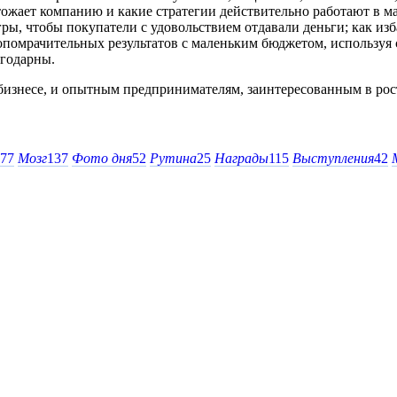
жает компанию и какие стратегии действительно работают в мал
ры, чтобы покупатели с удовольствием отдавали деньги; как из
опомрачительных результатов с маленьким бюджетом, используя 
агодарны.
бизнесе, и опытным предпринимателям, заинтересованным в рос
77
Мозг
137
Фото дня
52
Рутина
25
Награды
115
Выступления
42