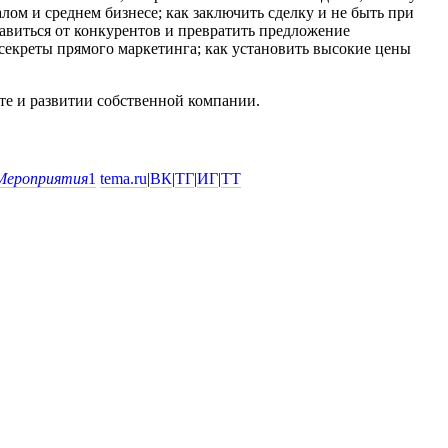
ом и среднем бизнесе; как заключить сделку и не быть при
бавиться от конкурентов и превратить предложение
секреты прямого маркетинга; как установить высокие цены
те и развитии собственной компании.
Мероприятия
1
tema.ru
|
ВК
|
ТГ
|
ИГ
|
ТТ