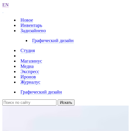
EN
Новое
Инвентарь
Задизайнено
Графический дизайн
Студия
Магазинус
Медиа
Экспресс
Иронов
Журналус
Графический дизайн
Искать
Логотип ботанического сада имени
А. В. Фомина