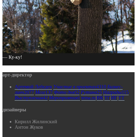
— Ку-ку!
арт-директор
Артемий Лебедев
Участие в проектах
4310
Бизнес-
линч
2077
Мозг
137
Фото дня
52
Рутина
25
Награды
115
Выступления
42
Мероприятия
1
tema.ru
|
ВК
|
ТГ
|
ИГ
|
ТТ
дизайнеры
Кирилл Жилинский
Антон Жуков