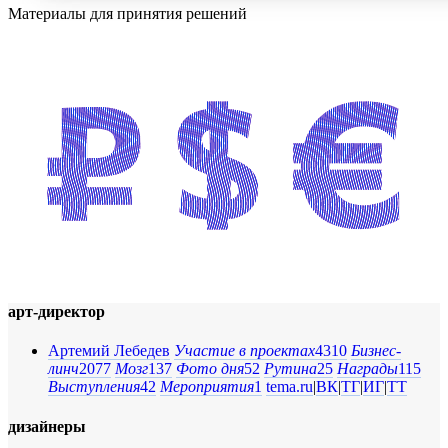
Материалы для принятия решений
арт-директор
Артемий Лебедев
Участие в проектах
4310
Бизнес-
линч
2077
Мозг
137
Фото дня
52
Рутина
25
Награды
115
Выступления
42
Мероприятия
1
tema.ru
|
ВК
|
ТГ
|
ИГ
|
ТТ
дизайнеры