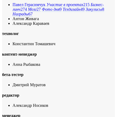
Павел Герасимчук
Участие в проектах
215
Бизнес-
линч
274
Мозг
27
Фото дня
9
Техдизайн
49
Закулисы
8
Награды
67
Антон Живага
Александр Караваев
технолог
Константин Томашевич
контент-менеджер
Анна Рыбакова
бета-тестер
Дмитрий Муратов
редактор
Александр Носиков
менеджер