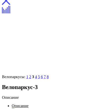
Велопаркусы:
1
2
3
4
5
6
7
8
Велопаркус-3
Описание
Описание