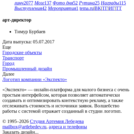
линч
2077
Мозг
137
Фото дня
52
Рутина
25
Награды
115
Выступления
42
Мероприятия
1
tema.ru
|
ВК
|
ТГ
|
ИГ
|
ТТ
арт-директор
Тимур Бурбаев
Дата выпуска: 05.07.2017
Еще
Городские объекты
Транспорт
Город
Промышленный дизайн
Далее
Логотип компании «Экспекто»
«Экспекто» — онлайн-платформа для малого бизнеса с очень
простым интерфейсом, которая позволяет автоматически
создавать и оптимизировать контекстную рекламу, а также
отслеживать стоимость и источники заявок. Волшебство
работы с системой отражает созданный в студии логотип.
© 1995–2026
Студия Артемия Лебедева
mailbox@artlebedev.ru
,
адреса и телефоны
Заказать дизайн...