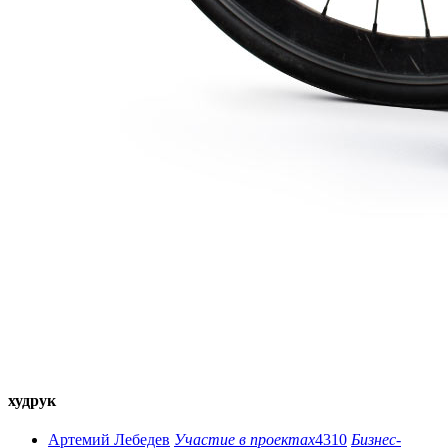
худрук
Артемий Лебедев
Участие в проектах
4310
Бизнес-