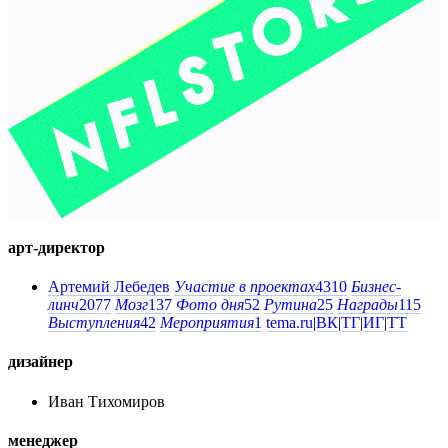
арт-директор
Артемий Лебедев
Участие в проектах
4310
Бизнес-
линч
2077
Мозг
137
Фото дня
52
Рутина
25
Награды
115
Выступления
42
Мероприятия
1
tema.ru
|
ВК
|
ТГ
|
ИГ
|
ТТ
дизайнер
Иван Тихомиров
менеджер