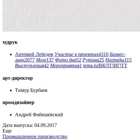
худрук
Артемий Лебедев
Участие в проектах
4310
Бизнес-
линч
2077
Мозг
137
Фото дня
52
Рутина
25
Награды
115
Выступления
42
Мероприятия
1
tema.ru
|
ВК
|
ТГ
|
ИГ
|
ТТ
арт-директор
Тимур Бурбаев
промдизайнер
Андрей Фабишевский
Дата выпуска: 04.09.2017
Еще
Промышленное производство