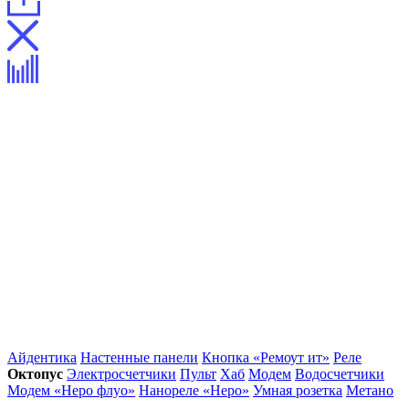
Айдентика
Настенные панели
Кнопка «Ремоут ит»
Реле
Октопус
Электросчетчики
Пульт
Хаб
Модем
Водосчетчики
Модем «Неро флуо»
Нанореле «Неро»
Умная розетка
Метано