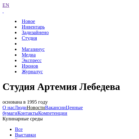
EN
Новое
Инвентарь
Задизайнено
Студия
Магазинус
Медиа
Экспресс
Иронов
Журналус
Студия Артемия Лебедева
основана в 1995 году
О нас
Люди
Новости
Вакансии
Ценные
бумаги
Контакты
Компетенции
Кулинарные среды
Все
Выставки