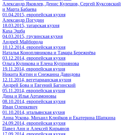
Александр Яковлев, Денис Кулешов, Сергей Куксовский
и Марта Бабаева
01.04.2015,
европейская кухня
Александр Погудин
18.03.2015,
татарская кухня
Каха Эшба
04.03.2015,
грузинская кухня
Андрей Майборода
10.12.2014,
европейская кухня
Наталья Конопляникова и Тамара Бережнёва
03.12.2014,
европейская кухня
Ольга Куликова и Елена Куприянова
19.11.2014,
европейская кухня
Никита Китин и Снежанна Давидова
12.11.2014,
вегетарианская кухня
Андрей Бова и Евгений Багинский
05.11.2014,
европейская кухня
Дина и Илья Артамоновы
08.10.2014,
европейская кухня
Иван Оленкевич
01.10.2014,
итальянская кухня
Анна Ускова, Михаил Клюйков и Екатерина Шапкина
24.09.2014,
европейская кухня
Павел Анн и Алексей Кирьянов
17.09.2014,
европейская кухня