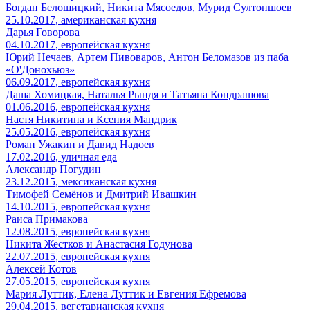
Богдан Белошицкий, Никита Мясоедов, Мурид Султоншоев
25.10.2017,
американская кухня
Дарья Говорова
04.10.2017,
европейская кухня
Юрий Нечаев, Артем Пивоваров, Антон Беломазов из паба
«О'Донохьюз»
06.09.2017,
европейская кухня
Даша Хомицкая, Наталья Рындя и Татьяна Кондрашова
01.06.2016,
европейская кухня
Настя Никитина и Ксения Мандрик
25.05.2016,
европейская кухня
Роман Ужакин и Давид Надоев
17.02.2016,
уличная еда
Александр Погудин
23.12.2015,
мексиканская кухня
Тимофей Семёнов и Дмитрий Ивашкин
14.10.2015,
европейская кухня
Раиса Примакова
12.08.2015,
европейская кухня
Никита Жестков и Анастасия Годунова
22.07.2015,
европейская кухня
Алексей Котов
27.05.2015,
европейская кухня
Мария Луттик, Елена Луттик и Евгения Ефремова
29.04.2015,
вегетарианская кухня