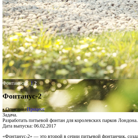
Фонтанусы:
1
2
Фонтанус-2
• Описание
Процесс
Задача.
Разработать питьевой фонтан для королевских парков Лондона.
Дата выпуска: 06.02.2017
«Фонтанус-2» — это второй в серии питьевой фонтанчик, созд