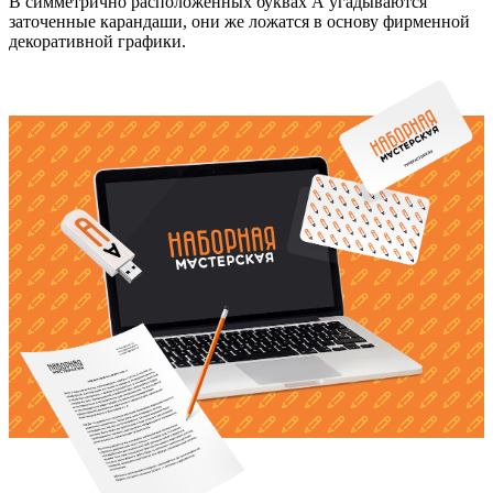
В симметрично расположенных буквах А угадываются
заточенные карандаши, они же ложатся в основу фирменной
декоративной графики.