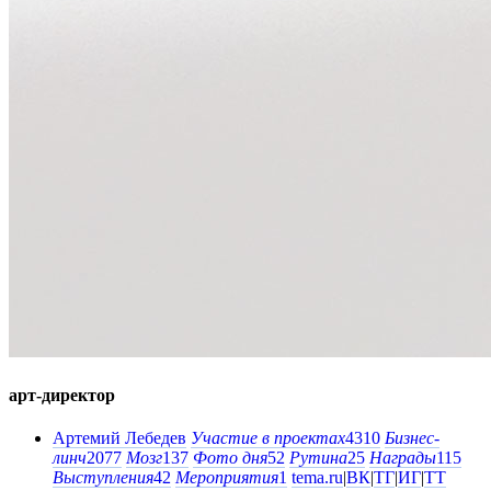
арт-директор
Артемий Лебедев
Участие в проектах
4310
Бизнес-
линч
2077
Мозг
137
Фото дня
52
Рутина
25
Награды
115
Выступления
42
Мероприятия
1
tema.ru
|
ВК
|
ТГ
|
ИГ
|
ТТ