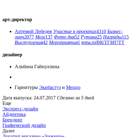
арт-директор
Артемий Лебедев
Участие в проектах
4310
Бизнес-
линч
2077
Мозг
137
Фото дня
52
Рутина
25
Награды
115
Выступления
42
Мероприятия
1
tema.ru
|
ВК
|
ТГ
|
ИГ
|
ТТ
дизайнер
Альбина Гайнуллина
Гарнитуры
Экибастуз
и
Меццо
Дата выпуска: 24.07.2017
Сделано за 5 дней
Еще
Экспресс-дизайн
Айдентика
Брендинг
Графический дизайн
Далее
Логотип магазина «Зоокеша»