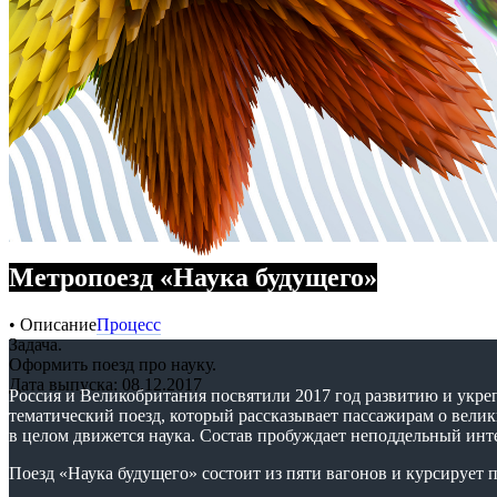
Метропоезд «Наука будущего»
• Описание
Процесс
Задача.
Оформить поезд про науку.
Дата выпуска: 08.12.2017
Россия и Великобритания посвятили 2017 год развитию и укре
тематический поезд, который рассказывает пассажирам о велик
в целом движется наука. Состав пробуждает неподдельный инте
Поезд «Наука будущего» состоит из пяти вагонов и курсирует