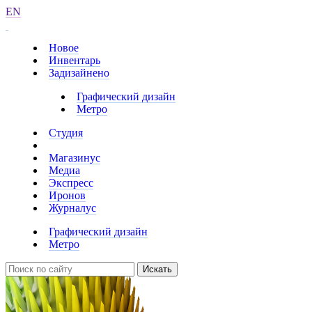
EN
Новое
Инвентарь
Задизайнено
Графический дизайн
Метро
Студия
Магазинус
Медиа
Экспресс
Иронов
Журналус
Графический дизайн
Метро
Искать