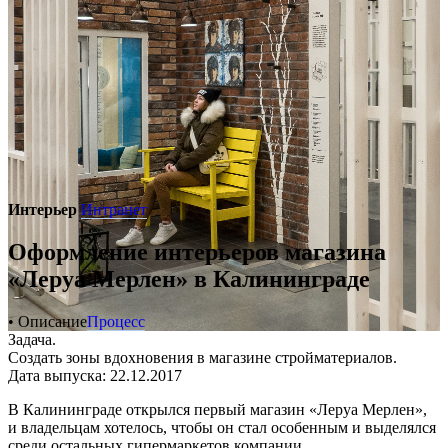
Интерьер
Интранет
Оформление интерьеров магазина
«Леруа Мерлен» в Калининграде
• Описание
Процесс
Задача.
Создать зоны вдохновения в магазине стройматериалов.
Дата выпуска: 22.12.2017
В Калининграде открылся первый магазин «Леруа Мерлен»,
и владельцам хотелось, чтобы он стал особенным и выделялся
среди остальных гипермаркетов компании.