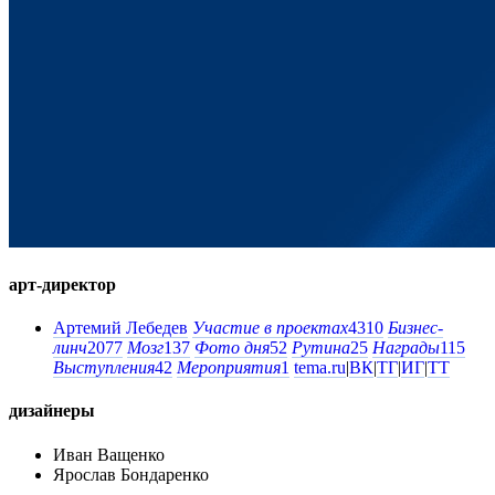
арт-директор
Артемий Лебедев
Участие в проектах
4310
Бизнес-
линч
2077
Мозг
137
Фото дня
52
Рутина
25
Награды
115
Выступления
42
Мероприятия
1
tema.ru
|
ВК
|
ТГ
|
ИГ
|
ТТ
дизайнеры
Иван Ващенко
Ярослав Бондаренко