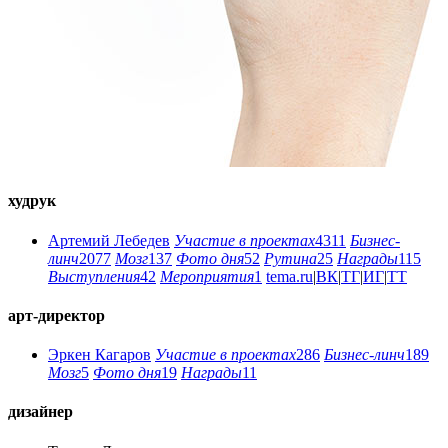
худрук
Артемий Лебедев
Участие в проектах
4311
Бизнес-
линч
2077
Мозг
137
Фото дня
52
Рутина
25
Награды
115
Выступления
42
Мероприятия
1
tema.ru
|
ВК
|
ТГ
|
ИГ
|
ТТ
арт-директор
Эркен Кагаров
Участие в проектах
286
Бизнес-линч
189
Мозг
5
Фото дня
19
Награды
11
дизайнер