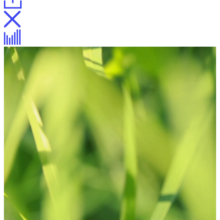
Фирменный стиль
Шрифт
Навигация
Крышки люков
Концертный зал
Шрифт Зарядье
Описание
Описание
Процесс
Тест-драйв
Таблица символов