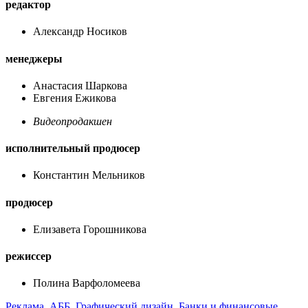
редактор
Александр Носиков
менеджеры
Анастасия Шаркова
Евгения Ежикова
Видеопродакшен
исполнительный продюсер
Константин Мельников
продюсер
Елизавета Горошникова
режиссер
Полина Варфоломеева
Реклама
АББ
Графический дизайн
Банки и финансовые