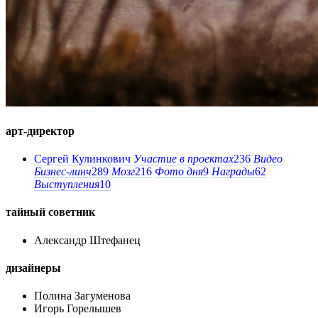
арт-директор
Сергей Кулинкович
Участие в проектах
236
Видео
Бизнес-линч
289
Мозг
216
Фото дня
9
Награды
62
Выступления
10
тайный советник
Александр Штефанец
дизайнеры
Полина Загуменова
Игорь Горелышев