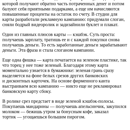
которой получают обратно часть потраченных денег и потом
балуют себя приятными подарками, а еще им начисляются
повышенные проценты на остаток по счету. В студии для
карты разработали рекламную кампанию: придумали слоган,
сняли бодрый видеоролик и задизайнили буклет и плакат.
Один из главных плюсов карты — кэшбэк. Суть проста:
получаешь зарплату, тратишь ее и с каждой покупки снова
получаешь деньги. То есть заработанные деньги зарабатывают
деньги. Эта фраза и стала слоганом кампании.
Еще одна фишка — карта печатается на зеленом пластике, так
что торец у нее тоже зеленый. Благодаря этому карта
моментально узнается в бумажнике: зеленая грань сразу
выделяется на фоне белых срезов других банковских
и дисконтных карточек. На основе фирменного канта
выстраиваем всю кампанию — никто еще не рекламировал
банковскую карту сбоку.
В ролике срез предстает в виде зеленой кэшбэк-полосы.
Покупаешь мандарины — получаешь апельсинчик, закупился
молоком — бежишь утром за бонусным кофе, заказал
тортик — угощаешься большим пирогом.