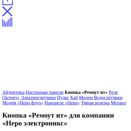
Айдентика
Настенные панели
Кнопка «Ремоут ит»
Реле
Октопус
Электросчетчики
Пульт
Хаб
Модем
Водосчетчики
Модем «Неро флуо»
Нанореле «Неро»
Умная розетка
Метано
Кнопка «Ремоут ит» для компании
«Неро электроникс»