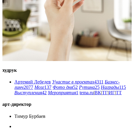
худрук
Артемий Лебедев
Участие в проектах
4311
Бизнес-
линч
2077
Мозг
137
Фото дня
52
Рутина
25
Награды
115
Выступления
42
Мероприятия
1
tema.ru
|
ВК
|
ТГ
|
ИГ
|
ТТ
арт-директор
Тимур Бурбаев