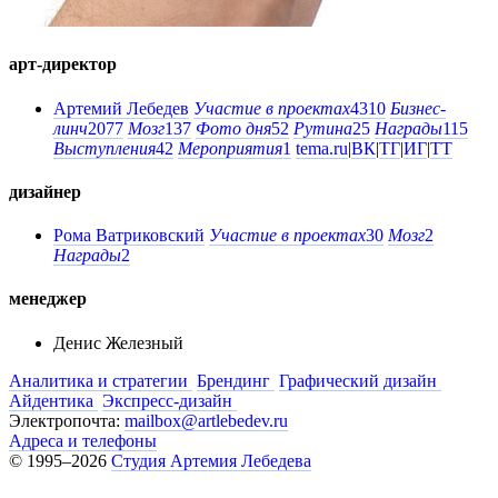
арт-директор
Артемий Лебедев
Участие в проектах
4310
Бизнес-
линч
2077
Мозг
137
Фото дня
52
Рутина
25
Награды
115
Выступления
42
Мероприятия
1
tema.ru
|
ВК
|
ТГ
|
ИГ
|
ТТ
дизайнер
Рома Ватриковский
Участие в проектах
30
Мозг
2
Награды
2
менеджер
Денис Железный
Аналитика и стратегии
Брендинг
Графический дизайн
Айдентика
Экспресс-дизайн
Электропочта:
mailbox@artlebedev.ru
Адреса и телефоны
© 1995–2026
Студия Артемия Лебедева