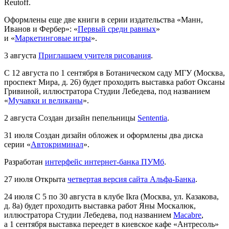
Reutoff.
Оформлены еще две книги в серии издательства «Манн,
Иванов и Фербер»: «
Первый среди равных
»
и «
Маркетинговые игры
».
3 августа
Приглашаем учителя рисования
.
С 12 августа по 1 сентября в Ботаническом саду МГУ (Москва,
проспект Мира, д. 26) будет проходить выставка работ Оксаны
Гривиной, иллюстратора Студии Лебедева, под названием
«
Мучавки и великаны
».
2 августа
Создан дизайн пепельницы
Sententia
.
31 июля
Создан дизайн обложек и оформлены два диска
серии «
Автокриминал
».
Разработан
интерфейс интернет-банка ПУМб
.
27 июля
Открыта
четвертая версия сайта Альфа-Банка
.
24 июля
С 5 по 30 августа в клубе Ikra (Москва, ул. Казакова,
д. 8а) будет проходить выставка работ Яны Москалюк,
иллюстратора Студии Лебедева, под названием
Macabre
,
а 1 сентября выставка переедет в киевское кафе «Антресоль»