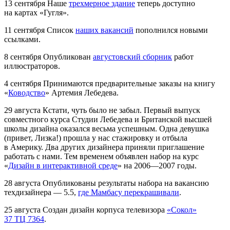
13 сентября
Наше
трехмерное здание
теперь доступно
на картах «Гугля».
11 сентября
Список
наших вакансий
пополнился новыми
ссылками.
8 сентября
Опубликован
августовский сборник
работ
иллюстраторов.
4 сентября
Принимаются предварительные заказы на книгу
«
Ководство
» Артемия Лебедева.
29 августа
Кстати, чуть было не забыл. Первый выпуск
совместного курса Студии Лебедева и Британской высшей
школы дизайна оказался весьма успешным. Одна девушка
(привет, Лизка!) прошла у нас стажировку и отбыла
в Америку. Два других дизайнера приняли приглашение
работать с нами. Тем временем объявлен набор на курс
«
Дизайн в интерактивной среде
» на 2006—2007 годы.
28 августа
Опубликованы результаты набора на вакансию
техдизайнера — 5.5,
где Мамбасу перекрашивали
.
25 августа
Создан дизайн корпуса телевизора
«Сокол»
37 ТЦ 7364
.