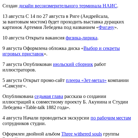
Создан
дизайн весоизмерительного терминала НАИС
.
13 августа
С 14 по 27 августа в Риге (Андрейсала,
за вантовым мостом) будет проходить выставка дурацких
картинок Артемия Лебедева под названием «
Фигачу
».
10 августа
Открыта вакансия
физика-лирика
.
9 августа
Оформлена обложка диска «
Выбор и секреты
игровых приставок
».
7 августа
Опубликован
июльский сборник
работ
иллюстраторов.
5 августа
Открыт промо-сайт
плеера «Зет-метал»
компании
«Самсунг».
Опубликована
седьмая глава
рассказа о создании
иллюстраций к совместному проекту Б. Акунина и Студии
Лебедева «Table-talk 1882 года».
4 августа
Начали проводиться экскурсии
по рабочим местам
сотрудников студии.
Оформлен двойной альбом
Three withered souls
группы