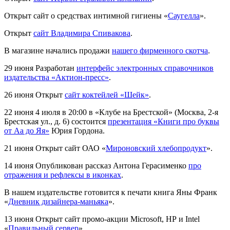
Открыт сайт о средствах интимной гигиены «
Саугелла
».
Открыт
сайт Владимира Спивакова
.
В магазине начались продажи
нашего фирменного скотча
.
29 июня
Разработан
интерфейс электронных справочников
издательства «Актион-пресс»
.
26 июня
Открыт
сайт коктейлей «Шейк»
.
22 июня
4 июля в 20:00 в «Клубе на Брестской» (Москва, 2-я
Брестская ул., д. 6) состоится
презентация «Книги про буквы
от Аа до Яя»
Юрия Гордона.
21 июня
Открыт сайт ОАО «
Мироновский хлебопродукт
».
14 июня
Опубликован рассказ Антона Герасименко
про
отражения и рефлексы в иконках
.
В нашем издательстве готовится к печати книга Яны Франк
«
Дневник дизайнера-маньяка
».
13 июня
Открыт сайт промо-акции Microsoft, HP и Intel
«
Правильный сервер
».