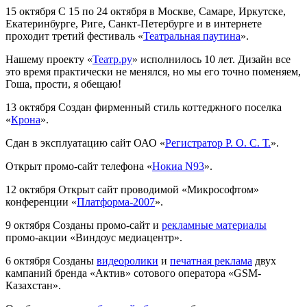
15 октября
С 15 по 24 октября в Москве, Самаре, Иркутске,
Екатеринбурге, Риге, Санкт-Петербурге и в интернете
проходит третий фестиваль «
Театральная паутина
».
Нашему проекту «
Театр.ру
» исполнилось 10 лет. Дизайн все
это время практически не менялся, но мы его точно поменяем,
Гоша, прости, я обещаю!
13 октября
Создан фирменный стиль коттеджного поселка
«
Крона
».
Сдан в эксплуатацию сайт ОАО «
Регистратор Р. О. С. Т.
».
Открыт промо-сайт телефона «
Нокиа N93
».
12 октября
Открыт сайт проводимой «Микрософтом»
конференции «
Платформа-2007
».
9 октября
Созданы промо-сайт и
рекламные материалы
промо-акции «Виндоус медиацентр».
6 октября
Созданы
видеоролики
и
печатная реклама
двух
кампаний бренда «Актив» сотового оператора «GSM-
Казахстан».