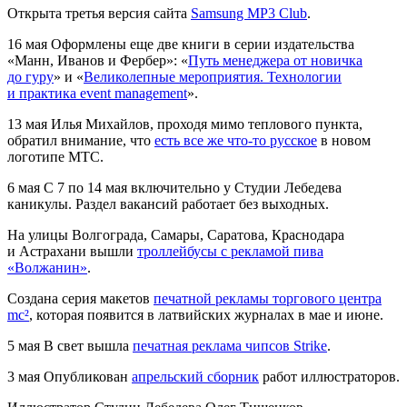
Открыта третья версия сайта
Samsung MP3 Club
.
16 мая
Оформлены еще две книги в серии издательства
«Манн, Иванов и Фербер»: «
Путь менеджера от новичка
до гуру
» и «
Великолепные мероприятия. Технологии
и практика event management
».
13 мая
Илья Михайлов, проходя мимо теплового пункта,
обратил внимание, что
есть все же что-то русское
в новом
логотипе МТС.
6 мая
С 7 по 14 мая включительно у Студии Лебедева
каникулы. Раздел вакансий работает без выходных.
На улицы Волгограда, Самары, Саратова, Краснодара
и Астрахани вышли
троллейбусы с рекламой пива
«Волжанин»
.
Создана серия макетов
печатной рекламы торгового центра
mc²
, которая появится в латвийских журналах в мае и июне.
5 мая
В свет вышла
печатная реклама чипсов Strike
.
3 мая
Опубликован
апрельский сборник
работ иллюстраторов.