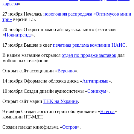
карьера
».
27 ноября
Началась
новогодняя распродажа «Оптимусов мини
три»
версии 1.5.
20 ноября
Открыт промо-сайт музыкального фестиваля
«
Нокиатрендз
».
17 ноября
Вышла в свет
печатная реклама компании НАИС
.
В нашем магазине открылся
отдел по продаже заставок
для
мобильных телефонов.
Открыт сайт ассоциации «
Версиво
».
14 ноября
Оформлена обложка диска «
Антипризыв
».
10 ноября
Создан дизайн аудиосистемы «
Соникум
».
Открыт сайт марки
ТНК на Украине
.
9 ноября
Создан логотип серии оборудования «
Нтегра
»
компании НТ-МДТ.
Создан плакат кинофильма «
Остров
».