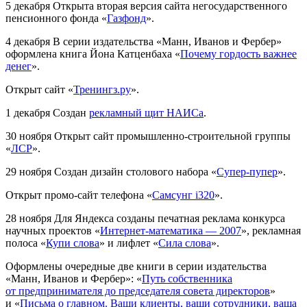
5 декабря
Открыта вторая версия сайта негосударственного
пенсионного фонда «
Газфонд
».
4 декабря
В серии издательства «Манн, Иванов и Фербер»
оформлена книга Йона Катценбаха «
Почему гордость важнее
денег
».
Открыт сайт «
Тренингз.ру
».
1 декабря
Создан
рекламный щит НАИСа
.
30 ноября
Открыт сайт промышленно-строительной группы
«
ЛСР
».
29 ноября
Создан дизайн столового набора «
Супер-пупер
».
Открыт промо-сайт телефона «
Самсунг i320
».
28 ноября
Для Яндекса созданы печатная реклама конкурса
научных проектов «
Интернет-математика — 2007
», рекламная
полоса «
Купи слова
» и лифлет «
Сила слова
».
Оформлены очередные две книги в серии издательства
«Манн, Иванов и Фербер»: «
Путь собственника
от предпринимателя до председателя совета директоров
»
и «
Письма о главном. Ваши клиенты, ваши сотрудники, ваша