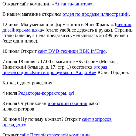
Открыт сайт компании «
Антанта-капитал
».
В нашем магазине открылся
отдел по продаже иллюстраций
.
12 июля
Мы уменьшили формат книги Яны Франк «
Дневник
дизайнера-маньяка
» (стало удобнее держать в руках). Страниц
стало больше, а цена предзаказа уменьшилась до 499 рублей
(еще один плюс).
10 июля
Открыт
сайт DVD-техники BBK In’Ergo
.
7 июля
18 июля в 17:00 в магазине «Букбери» (Москва,
Никитский бульвар, д. 17, стр. 1) состоится
вторая
презентация «Книги про буквы от Аа до Яя»
Юрия Гордона.
Катка, с днем рождения!
4 июля
Редакторы-корректоры, ау!
3 июля
Опубликован
июньский сборник
работ
иллюстраторов.
30 июня
Ну почему в живот? Открыт
сайт вопросов
президенту
.
Открыт
сайт Первой страховой компании
.