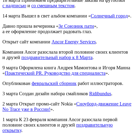
18 марта
Принимаем предварительные заказы на футболки
с надписью
и
со смешным текстом
.
14 марта
Вышел в свет альбом компании «
Солнечный город
».
Давно прошла вечеринка «
Зе Союзник пати
»,
а ее оформление продолжает радовать глаз.
Открыт сайт компании
Ancor Energy Services
.
Компания Ancor разослала второй половине своих клиентов
и друзей
поздравительный набор к 8 Марта
.
9 марта
Оформлена книга Андрея Мамонтова и Игоря Манна
«
Практический PR. Руководство для специалиста
».
Опубликован
февральский сборник
работ иллюстраторов.
3 марта
Создан дизайн набора смайликов
Ridibundus
.
2 марта
Открыт промо-сайт Nokia «
Сноуборд-движение Leave
No Trace уже в России!
».
1 марта
К 23 февраля компания Ancor разослала первой
половине своих клиентов и друзей
поздравительную
открытку
.