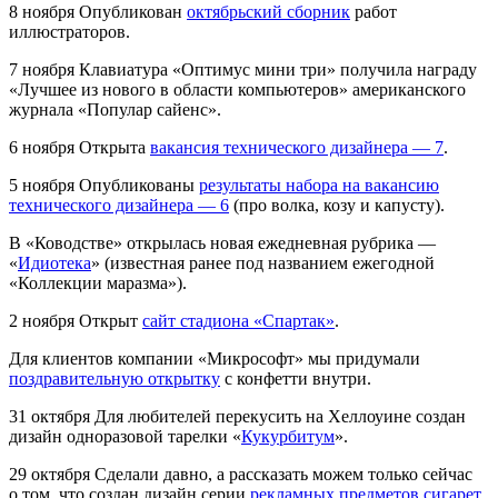
8 ноября
Опубликован
октябрьский сборник
работ
иллюстраторов.
7 ноября
Клавиатура «Оптимус мини три» получила награду
«Лучшее из нового в области компьютеров» американского
журнала «Популар сайенс».
6 ноября
Открыта
вакансия технического дизайнера — 7
.
5 ноября
Опубликованы
результаты набора на вакансию
технического дизайнера — 6
(про волка, козу и капусту).
В «Ководстве» открылась новая ежедневная рубрика —
«
Идиотека
» (известная ранее под названием ежегодной
«Коллекции маразма»).
2 ноября
Открыт
сайт стадиона «Спартак»
.
Для клиентов компании «Микрософт» мы придумали
поздравительную открытку
с конфетти внутри.
31 октября
Для любителей перекусить на Хеллоуине создан
дизайн одноразовой тарелки «
Кукурбитум
».
29 октября
Сделали давно, а рассказать можем только сейчас
о том, что создан дизайн серии
рекламных предметов сигарет