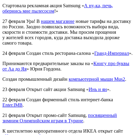
Стартовала рекламная акция Samsung «
А ну-ка, печь,
обернись мне пылесосом
!»
27 февраля
Ура! В
нашем магазине
новые тарифы на доставку
по России. Заодно появилась возможность выбора вида,
скорости и стоимости доставки. Мы просим прощения
у жителей всех городов, куда доставка выходила дороже
самого товара.
24 февраля
Создан стиль ресторана-салона «
Гранд-Империал
».
Принимаются предварительные заказы на «
Книгу про буквы
от Аа до Яя
» Юрия Гордона.
Создан промышленный дизайн
компьютерной мыши Mus2
.
23 февраля
Открыт сайт акции Samsung «
Инь и ян
».
22 февраля
Создан фирменный стиль интернет-банка
Enter.IMB
.
21 февраля
Открыт промо-сайт Samsung,
посвященный
зимним Олимпийским играм в Турине
.
К шестилетию корпоративного отдела ИКЕА открыт сайт