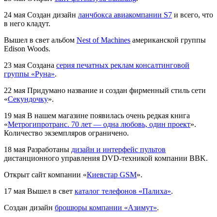
24 мая
Создан дизайн
ланчбокса авиакомпании S7
и всего, что
в него кладут.
Вышел в свет альбом
Nest of Machines
американской группы
Edison Woods.
23 мая
Создана
серия печатных реклам консалтинговой
группы «Руна»
.
22 мая
Придумано название и создан фирменный стиль сети
«
Секундочку
».
19 мая
В нашем магазине появилась очень редкая книга
«
Метрогипротранс. 70 лет — одна любовь, один проект
».
Количество экземпляров ограничено.
18 мая
Разработаны
дизайн и интерфейc пультов
дистанционного управления DVD-техникой компании BBK.
Открыт сайт компании «
Киевстар GSM
».
17 мая
Вышел в свет
каталог телефонов «Палиха»
.
Создан дизайн
брошюры компании «Азимут»
.