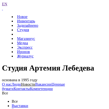
EN
Новое
Инвентарь
Задизайнено
Студия
Магазинус
Медиа
Экспресс
Иронов
Журналус
Студия Артемия Лебедева
основана в 1995 году
О нас
Люди
Новости
Вакансии
Ценные
бумаги
Контакты
Компетенции
Все
Все
Выставки