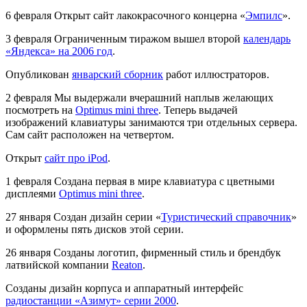
6 февраля
Открыт сайт лакокрасочного концерна «
Эмпилс
».
3 февраля
Ограниченным тиражом вышел второй
календарь
«Яндекса» на 2006 год
.
Опубликован
январский сборник
работ иллюстраторов.
2 февраля
Мы выдержали вчерашний наплыв желающих
посмотреть на
Optimus mini three
. Теперь выдачей
изображений клавиатуры занимаются три отдельных сервера.
Сам сайт расположен на четвертом.
Открыт
сайт про iPod
.
1 февраля
Создана первая в мире клавиатура с цветными
дисплеями
Optimus mini three
.
27 января
Создан дизайн серии «
Туристический справочник
»
и оформлены пять дисков этой серии.
26 января
Созданы логотип, фирменный стиль и брендбук
латвийской компании
Reaton
.
Созданы дизайн корпуса и аппаратный интерфейс
радиостанции «Азимут» серии 2000
.