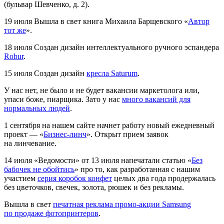
(бульвар Шевченко, д. 2).
19 июля
Вышла в свет книга Михаила Барщевского «
Автор
тот же
».
18 июля
Создан дизайн интеллектуального ручного эспандера
Robur
.
15 июля
Создан дизайн
кресла Saturum
.
У нас нет, не было и не будет вакансии маркетолога или,
упаси боже, пиарщика. Зато у нас
много вакансий для
нормальных людей
.
1 сентября на нашем сайте начнет работу новый ежедневный
проект — «
Бизнес-линч
». Открыт прием заявок
на линчевание.
14 июля
«Ведомости» от 13 июля напечатали статью «
Без
бабочек не обойтись
» про то, как разработанная с нашим
участием
серия коробок конфет
целых два года продержалась
без цветочков, свечек, золота, рюшек и без рекламы.
Вышла в свет
печатная реклама промо-акции Samsung
по продаже фотопринтеров
.