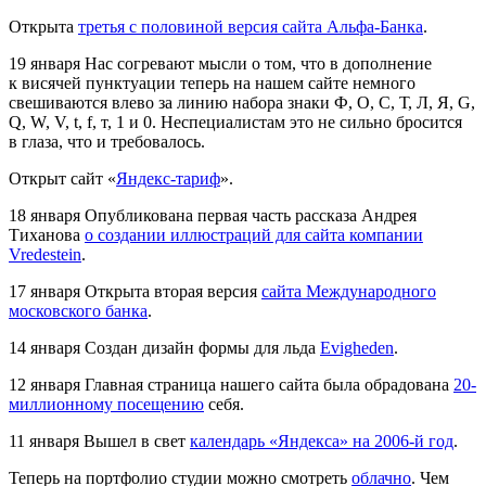
Открыта
третья с половиной версия сайта Альфа-Банка
.
19 января
Нас согревают мысли о том, что в дополнение
к висячей пунктуации теперь на нашем сайте немного
свешиваются влево за линию набора знаки Ф, О, C, Т, Л, Я, G,
Q, W, V, t, f, т, 1 и 0. Неспециалистам это не сильно бросится
в глаза, что и требовалось.
Открыт сайт «
Яндекс-тариф
».
18 января
Опубликована первая часть рассказа Андрея
Тиханова
о создании иллюстраций для сайта компании
Vredestein
.
17 января
Открыта вторая версия
сайта Международного
московского банка
.
14 января
Создан дизайн формы для льда
Evigheden
.
12 января
Главная страница нашего сайта была обрадована
20-
миллионному посещению
себя.
11 января
Вышел в свет
календарь «Яндекса» на 2006-й год
.
Теперь на портфолио студии можно смотреть
облачно
. Чем