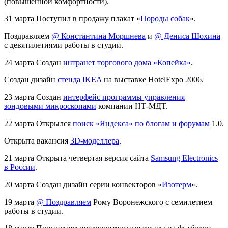
(повышенной комфортности).
31 марта
Поступил в продажу плакат «
Породы собак
».
Поздравляем
@ Константина Моршнева
и
@ Дениса Шохина
с девятилетиями работы в студии.
24 марта
Создан
интранет торгового дома «Копейка»
.
Создан дизайн
стенда IKEA
на выставке HotelExpo 2006.
23 марта
Создан
интерфейс программы управления
зондовыми микроскопами
компании НТ-МДТ.
22 марта
Открылся
поиск «Яндекса» по блогам и форумам
1.0.
Открыта вакансия
3D-моделлера
.
21 марта
Открыта четвертая версия сайта
Samsung Electronics
в России
.
20 марта
Создан дизайн серии конвекторов «
Изотерм
».
19 марта
@ Поздравляем
Рому Воронежского с семилетием
работы в студии.