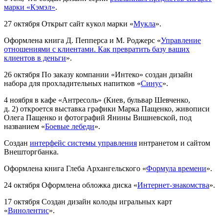
марки «Кэмэл»
.
27 октября
Открыт сайт кукол марки «
Мукла
».
Оформлена книга Д. Пепперса и М. Роджерс «
Управление
отношениями с клиентами. Как превратить базу ваших
клиентов в деньги
».
26 октября
По заказу компании «Интеко» создан дизайн
набора для прохладительных напитков «
Синус
».
4 ноября в кафе «Антресоль» (Киев, бульвар Шевченко,
д. 2) откроется выставка графики Марка Пащенко, живописи
Олега Пащенко и фотографий Янины Вишневской, под
названием «
Боевые лебеди
».
Создан
интерфейс системы управления
интранетом и сайтом
Внешторгбанка.
Оформлена книга Глеба Архангельского «
Формула времени
».
24 октября
Оформлена обложка диска «
Интернет-знакомства
».
17 октября
Создан дизайн колоды игральных карт
«
Винолентис
».