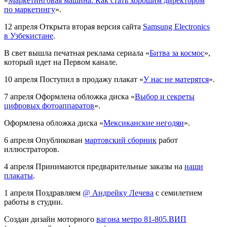
«
Маркетинговая машина. Как стать хорошим директором
по маркетингу
».
12 апреля
Открыта вторая версия сайта
Samsung Electronics
в Узбекистане
.
В свет вышла печатная реклама сериала «
Битва за космос
»,
который идет на Первом канале.
10 апреля
Поступил в продажу плакат «
У нас не матерятся
».
7 апреля
Оформлена обложка диска «
Выбор и секреты
цифровых фотоаппаратов
».
Оформлена обложка диска «
Мексиканские негодяи
».
6 апреля
Опубликован
мартовский сборник
работ
иллюстраторов.
4 апреля
Принимаются предварительные заказы на
наши
плакаты
.
1 апреля
Поздравляем
@ Андрейку Лечева
с семилетием
работы в студии.
Создан дизайн моторного
вагона метро 81-805.ВИП