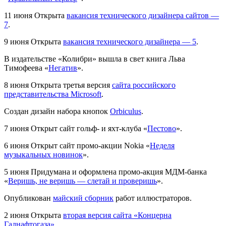
11 июня
Открыта
вакансия технического дизайнера сайтов —
7
.
9 июня
Открыта
вакансия технического дизайнера — 5
.
В издательстве «Колибри» вышла в свет книга Льва
Тимофеева «
Негатив
».
8 июня
Открыта третья версия
сайта российского
представительства Microsoft
.
Создан дизайн набора кнопок
Orbiculus
.
7 июня
Открыт сайт гольф- и яхт-клуба «
Пестово
».
6 июня
Открыт сайт промо-акции Nokia «
Неделя
музыкальных новинок
».
5 июня
Придумана и оформлена промо-акция МДМ-банка
«
Веришь, не веришь — слетай и проверишь
».
Опубликован
майский сборник
работ иллюстраторов.
2 июня
Открыта
вторая версия сайта «Концерна
Галнафтогаза»
.