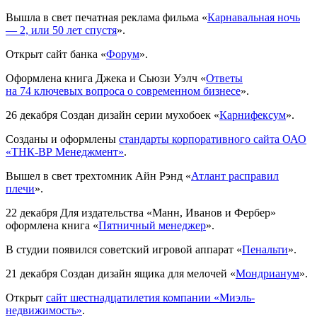
Вышла в свет печатная реклама фильма «
Карнавальная ночь
— 2, или 50 лет спустя
».
Открыт сайт банка «
Форум
».
Оформлена книга Джека и Сьюзи Уэлч «
Ответы
на 74 ключевых вопроса о современном бизнесе
».
26 декабря
Создан дизайн серии мухобоек «
Карнифексум
».
Созданы и оформлены
стандарты корпоративного сайта ОАО
«ТНК-ВР Менеджмент»
.
Вышел в свет трехтомник Айн Рэнд «
Атлант расправил
плечи
».
22 декабря
Для издательства «Манн, Иванов и Фербер»
оформлена книга «
Пятничный менеджер
».
В студии появился советский игровой аппарат «
Пенальти
».
21 декабря
Создан дизайн ящика для мелочей «
Мондрианум
».
Открыт
сайт шестнадцатилетия компании «Миэль-
недвижимость»
.