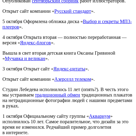
Опубликован
сентябрьский сборник
работ иллюстраторов.
Открыт сайт компании «
Русский стандарт
».
5 октября
Оформлена обложка диска «
Выбор и секреты МП3-
плееров
».
4 октября
Открыта вторая — полностью переработанная —
версия «
Яндекс-блогов
».
Вышла в свет вторая детская книга Оксаны Гривиной
«
Мучавка и великан
».
3 октября
Открыт сайт «
Яндекс-цитаты
».
Открыт сайт компании «
Азерселл телеком
».
Студии Лебедева исполнилось 11 лет (опять?). В честь этого
мы устраиваем
традиционный обмен
традиционных плакатов
на нетрадиционные фотографии людей с нашими предметами
в руках.
1 октября
Официальному сайту группы «
Аквариум
»
исполнилось 10 лет. Самое поразительное, что дизайн за это
время не изменился. Редчайший пример долголетия
в интернете.