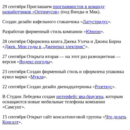
29 сентября
Приглашаем
программистов в команду
разработчиков «Оптимусов»
(под Винды и Мак).
Создан дизайн вафельного стаканчика «
Латустридус
».
Разработан фирменный стиль компании «
Юнион
».
28 сентября
Оформлена книга Джека Уэлча и Джона Бирна
«
Джек. Мои годы в „Дженерал электрик“
».
27 сентября
Открыта вторая — на этот раз разноцветная —
версия «
Яндекс-погоды
».
23 сентября
Создан фирменный стиль и оформлена упаковка
кукол марки «
Мукла
».
22 сентября
Создан дизайн двенадцатерника «
Розеткус
».
В Студии Лебедева создан
интерфейс ява-браузера
, которым
оснащаются новые мобильные телефоны компании
«Самсунг».
15 сентября
Открыт сайт консалтинговой группы «
Что делать
Консалт
».