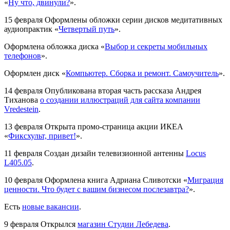
«
Ну что, двинули?
».
15 февраля
Оформлены обложки серии дисков медитативных
аудиопрактик «
Четвертый путь
».
Оформлена обложка диска «
Выбор и секреты мобильных
телефонов
».
Оформлен диск «
Компьютер. Сборка и ремонт. Самоучитель
».
14 февраля
Опубликована вторая часть рассказа Андрея
Тиханова
о создании иллюстраций для сайта компании
Vredestein
.
13 февраля
Открыта промо-страница акции ИКЕА
«
Фиксхульт, привет!
».
11 февраля
Создан дизайн телевизионной антенны
Locus
L405.05
.
10 февраля
Оформлена книга Адриана Сливотски «
Миграция
ценности. Что будет с вашим бизнесом послезавтра?
».
Есть
новые вакансии
.
9 февраля
Открылся
магазин Студии Лебедева
.