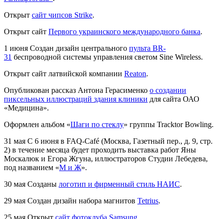
Открыт
сайт чипсов Strike
.
Открыт сайт
Первого украинского международного банка
.
1 июня
Создан дизайн центрального
пульта BR-
31
беспроводной системы управления светом Sine Wireless.
Открыт сайт латвийской компании
Reaton
.
Опубликован рассказ Антона Герасименко
о создании
пиксельных иллюстраций здания клиники
для сайта ОАО
«Медицина».
Оформлен альбом «
Шаги по стеклу
» группы Tracktor Bowling.
31 мая
С 6 июня в FAQ-Café (Москва, Газетный пер., д. 9, стр.
2) в течение месяца будет проходить выставка работ Яны
Москалюк и Егора Жгуна, иллюстраторов Студии Лебедева,
под названием «
М и Ж
».
30 мая
Созданы
логотип и фирменный стиль НАИС
.
29 мая
Создан дизайн набора магнитов
Tetrius
.
25 мая
Открыт
сайт фотоклуба Samsung
.