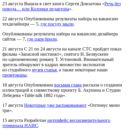
23 августа
Вышла в свет книга Сергея Довлатова «
Речь без
повода… или Колонки редактора
».
22 августа
Опубликованы результаты набора на вакансию
техдизайнера — 5,
где посуду мыли
.
Опубликованы результаты набора на вакансию дизайнера
сайтов — 7,
где царя брили
.
21 августа
С 21 по 24 августа на канале СТС пройдет показ
фильма «Запасной инстинкт», снятого Н. Беляускене
по одноименному роману Т. Устиновой. Внимательный
зритель обнаружит в кадрах множество экспонатов
из студийного
музея старья
, а также некоторые наши
промтовары
.
18 августа
Опубликована
восьмая глава
рассказа о создании
иллюстраций к совместному проекту Б. Акунина и Студии
Лебедева «Table-talk 1882 года».
17 августа
Некоторые уже распаковывают
«Оптимус мини
три».
15 августа
Разработан
интерфейс весоизмерительного
терминала НАИС
.