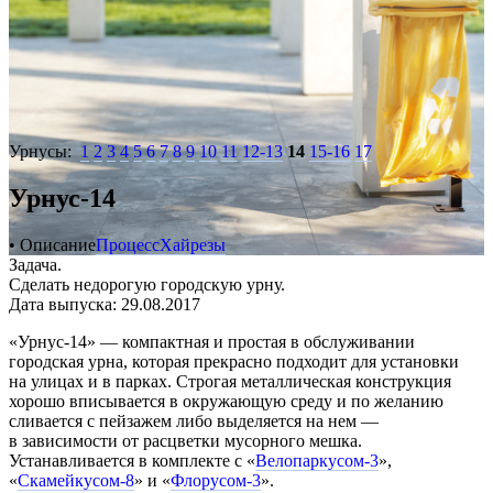
Урнусы:
1
2
3
4
5
6
7
8
9
10
11
12-13
14
15-16
17
Урнус-14
• Описание
Процесс
Хайрезы
Задача.
Сделать недорогую городскую урну.
Дата выпуска: 29.08.2017
«Урнус-14» — компактная и простая в обслуживании
городская урна, которая прекрасно подходит для установки
на улицах и в парках. Строгая металлическая конструкция
хорошо вписывается в окружающую среду и по желанию
сливается с пейзажем либо выделяется на нем —
в зависимости от расцветки мусорного мешка.
Устанавливается в комплекте с «
Велопаркусом-3
»,
«
Скамейкусом-8
» и «
Флорусом-3
».