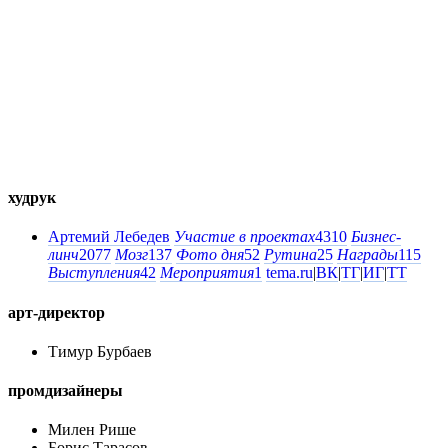
худрук
Артемий Лебедев
Участие в проектах
4310
Бизнес-
линч
2077
Мозг
137
Фото дня
52
Рутина
25
Награды
115
Выступления
42
Мероприятия
1
tema.ru
|
ВК
|
ТГ
|
ИГ
|
ТТ
арт-директор
Тимур Бурбаев
промдизайнеры
Милен Рише
Борис Тарасов