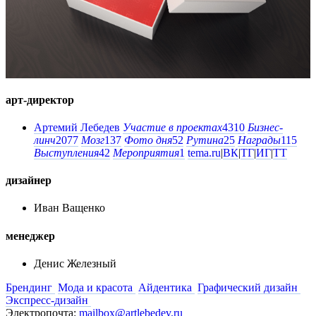
арт-директор
Артемий Лебедев
Участие в проектах
4310
Бизнес-
линч
2077
Мозг
137
Фото дня
52
Рутина
25
Награды
115
Выступления
42
Мероприятия
1
tema.ru
|
ВК
|
ТГ
|
ИГ
|
ТТ
дизайнер
Иван Ващенко
менеджер
Денис Железный
Брендинг
Мода и красота
Айдентика
Графический дизайн
Экспресс-дизайн
Электропочта:
mailbox@artlebedev.ru