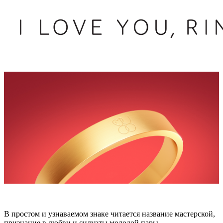
В простом и узнаваемом знаке читается название мастерской,
признание в любви и силуэты молодой пары.